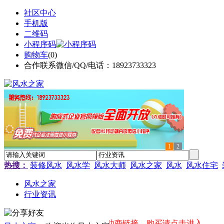
社区中心
手机版
二维码
小程序码
购物车
(
0
)
合作联系微信/QQ/电话：18923733323
1
2
热搜：
装修风水
风水学
风水大师
风水之家
风水
风水住宅
风水之家
行业资讯
首页黄金广告位赞助商链接，购买请点击进入