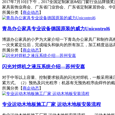
2017年7月10日下午，2017全国定制家居&铝门窗行业
家具装饰业商会、广东省门业协会、广东省定制家居协会、中国智
所属分类【
商企动态
】
青岛办公家具专业设备德国原装的威力Unicontrol6
博源办公家具的小尹为大家介绍一下青岛办公家具厂和制作高档
一次夹紧定位后，完成端头和纵向的所有加工，加工精度远远高
所属分类【
商企动态
】
闪光对焊机之液压系统介绍—苏州安嘉
对于中等以上容量、控制要求较高的闪光对焊机，一般采用液
紧方式。（2）预热及闪光程序：机器有无预热程序由焊件的截
所属分类【
商企动态
】
专业运动木地板施工厂家 运动木地板安装流程