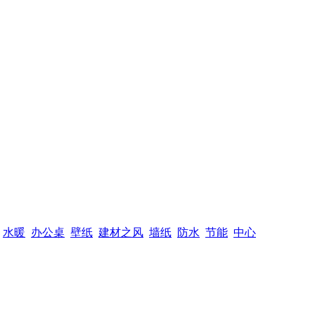
水暖
办公桌
壁纸
建材之风
墙纸
防水
节能
中心