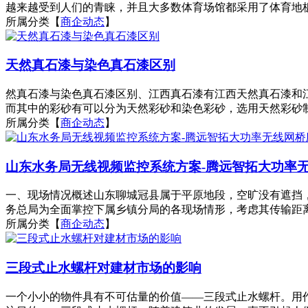
越来越受到人们的青睐，并且大多数体育场馆都采用了体育地板。
所属分类【
商企动态
】
天然真石漆与染色真石漆区别
然真石漆与染色真石漆区别、江西真石漆有江西天然真石漆和
而其中的彩砂有可以分为天然彩砂和染色彩砂，选用天然彩砂制
所属分类【
商企动态
】
山东水务局无线视频监控系统方案-腾远智拓大功率
一、现场情况概述山东聊城冠县属于平原地段，空旷没有遮挡
务总局为全面掌控下属乡镇分局的各现场情形，考虑其传输距离
所属分类【
商企动态
】
三段式止水螺杆对建材市场的影响
一个小小的物件具有不可估量的价值——三段式止水螺杆。用