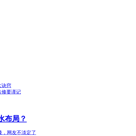
大诀窍
装修要谨记
水布局？
漆，网友不淡定了