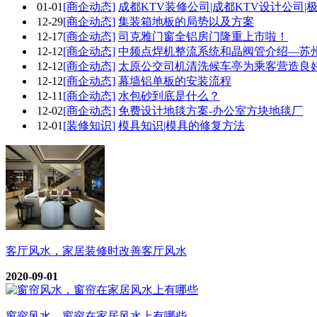
01-01
[商企动态]
成都KTV装修公司|成都KTV设计公司|
12-29
[商企动态]
集装箱地板的局势以及方案
12-17
[商企动态]
司克雅门窗全铝房门隆重上市啦！
12-12
[商企动态]
中频点焊机整流系统和晶阀管介绍—苏
12-12
[商企动态]
太原公交司机清洗候车亭为乘客营造良
12-12
[商企动态]
幕墙铝单板的安装流程
12-11
[商企动态]
水包砂到底是什么？
12-02
[商企动态]
免费设计地毯方案-办公室方块地毯厂
12-01
[装修知识]
模具知识|模具的修复方法
客厅风水，家居装修时改善客厅风水
2020-09-01
窗帘风水，窗帘在家居风水上有哪些