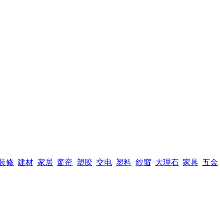
装修
建材
家居
窗帘
塑胶
交电
塑料
纱窗
大理石
家具
五金