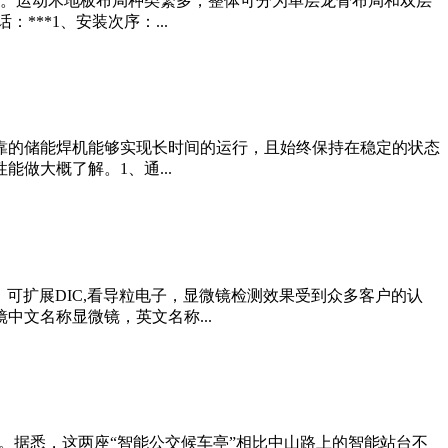
。运动木地板布局种类繁多，整体可分为单层龙骨布局和双层
**1、安装次序：...
靠的储能焊机能够实现长时间的运行，且始终保持在稳定的状态
做大概了解。1、通...
首创，可扩展DIC,看导粒电子，显微镜检测效果受到众多客户的认
文名称显微镜，英文名称...
。据悉，这两座“智能公交候车亭”相比中山路上的智能站台不