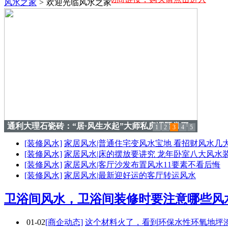
风水之家
>
欢迎光临风水之家
简一大理石瓷砖：携手世界联合书局 打造中华文化
1
2
3
4
5
盛宴
[装修风水]
家居风水|普通住宅变风水宝地 看招财风水几
[装修风水]
家居风水|床的摆放要讲究 龙年卧室八大风水
[装修风水]
家居风水|客厅沙发布置风水11要素不看后悔
[装修风水]
家居风水|最新迎好运的客厅转运风水
卫浴间风水，卫浴间装修时要注意哪些风
01-02
[商企动态]
这个材料火了，看到环保水性环氧地坪