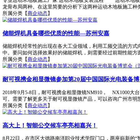
专业运动木地板施工厂家 运动木地板安装流程 运动木地板
龙骨布局两种。在这里简要的分析下这两种运动木地板施工种类的
所属分类【
商企动态
】
储能焊机具备哪些优质的性能—苏州安嘉
储能焊机经常性的出现在各大工业领域，利用工频交流的方式
中。要问如何选择效果好的储能焊机，则需要经过前期性能方面
所属分类【
商企动态
】
耐可视携金相显微镜参加第20届中国国际光电装备
2018年9月5-8日，耐可视携金相显微镜NM910， NX1
可。需要了解更多关于耐可视显微镜产品，可以咨询广州市明慧
所属分类【
商企动态
】
高大上！智能公交候车亭亮相嘉兴！
8月22日，在市区大德路南洋职业技术学院门口，两座崭新的